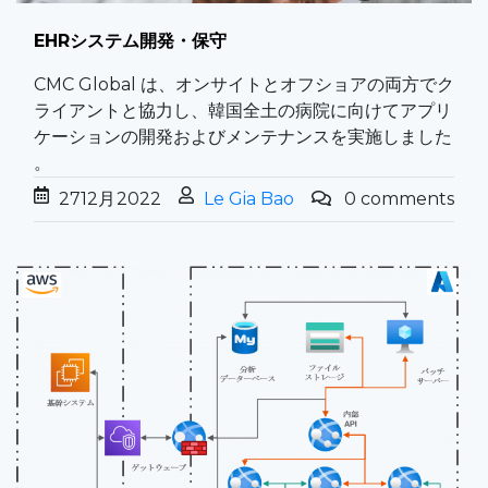
EHR
システム
開発
・保守
CMC Global は、
オンサイト
と
オフショア
の
両方で
ク
ライアント
と
協力し、
韓国
全土
の
病院
に向けて
アプリ
ケーション
の
開発
および
メンテナンスを
実施
しました
。
27
12月
2022
Le Gia Bao
0 comments