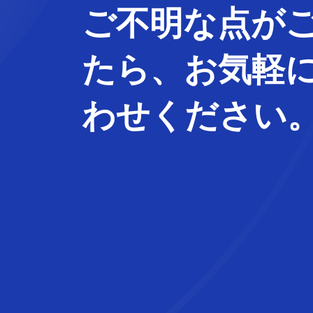
ご不明な
点
が
たら、
お気軽
わせ
ください