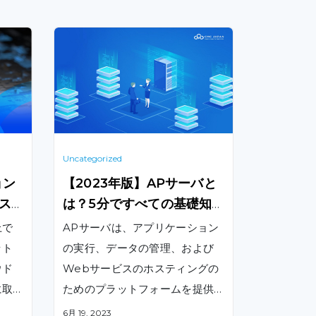
Uncategorized
ョン
【2023年版】APサーバと
ス
は？5分ですべての基礎知
識がわかる！
上で
APサーバは、アプリケーション
ット
の実行、データの管理、および
ウド
Webサービスのホスティングの
に取
ためのプラットフォームを提供
しか
するタイプのサーバです。本ブ
6月 19, 2023