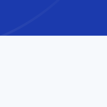
世界
水準
のオフショア
開発
デジ
ラン