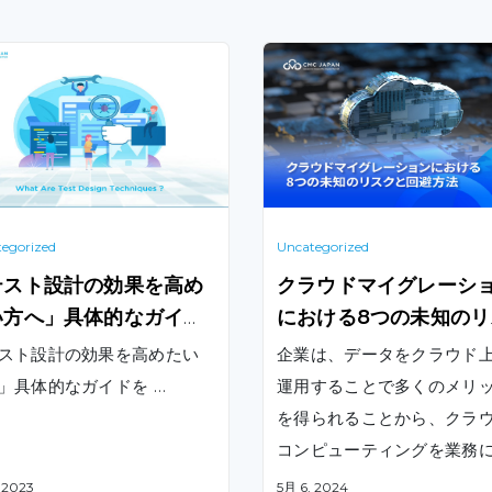
egorized
Uncategorized
テスト設計の効果を高め
クラウドマイグレーシ
い方へ」具体的なガイド
における8つの未知のリ
ご紹介！！
クと回避方法
スト設計の効果を高めたい
企業は、データをクラウド
」具体的なガイドを …
運用することで多くのメリ
を得られることから、クラ
コンピューティングを業務
り入れる傾向にあります。
 2023
5月 6, 2024