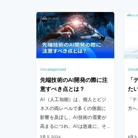
Uncategorized
Uncat
先端技術のAI開発の際に注
「
意すべき点とは？
た
を
AI（人工知能）は、個人とビジ
「テ
ネスの両レベルで多くの側面に
方へ
影響を及ぼし、AI技術の需要が
高まるにつれ、AIは急速に、そ
して劇的に変貌を遂げています
3月 11, 2024
6月 5,