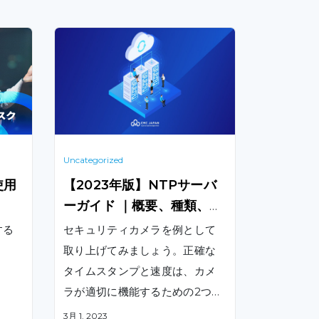
Uncategorized
使用
【2023年版】NTPサーバ
ーガイド ｜概要、種類、ユ
ースケース
する
セキュリティカメラを例として
取り上げてみましょう。正確な
タイムスタンプと速度は、カメ
ラが適切に機能するための2つの
主な要件であり、追跡・保存可
3月 1, 2023