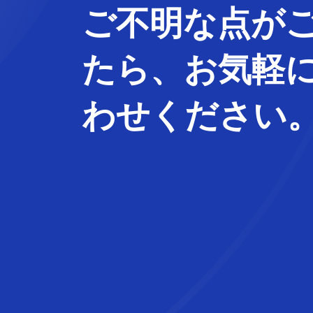
ご不明な
点
が
たら、
お気軽
わせ
ください