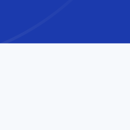
世界
水準
のオフショア
開発
デジ
ラン