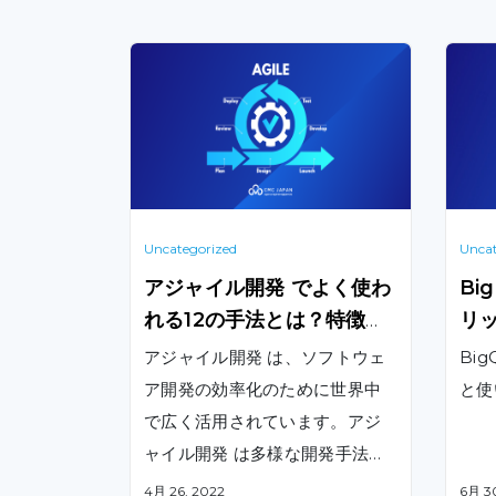
Uncategorized
Uncat
アジャイル開発 でよく使わ
Bi
れる12の手法とは？特徴・
リ
効果について解説！
アジャイル開発 は、ソフトウェ
Bi
ア開発の効率化のために世界中
と使
で広く活用されています。アジ
ャイル開発 は多様な開発手法を
包含しており、さまざまなプロ
4月 26, 2022
6月 3