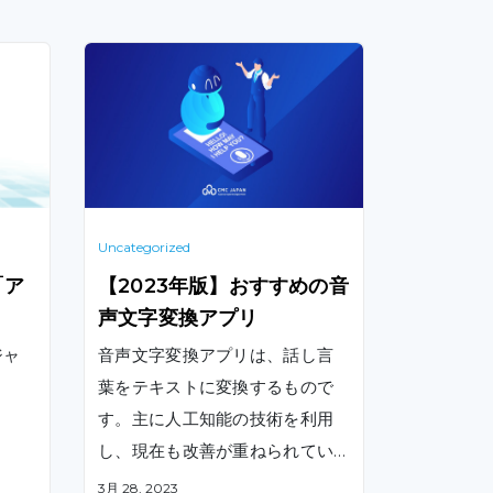
Uncategorized
「ア
【2023年版】おすすめの音
声文字変換アプリ
ジャ
音声文字変換アプリは、話し言
葉をテキストに変換するもので
す。主に人工知能の技術を利用
し、現在も改善が重ねられてい
ます。これらのアプリはいくつ
3月 28, 2023