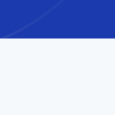
世界
水準
のオフショア
開発
デジ
ラン