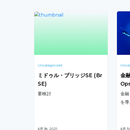
Uncategorized
Uncat
ミドゥル・ブリッジSE (Br
金融
SE)
O
要検討
金融
を導
6月 18, 2021
6月 3