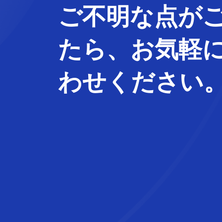
ご不明な
点
が
たら、
お気軽
わせ
ください