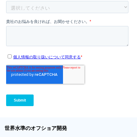
世界
水準
のオフショア
開発