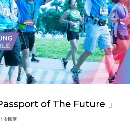
assport of The Future 」
トを開催