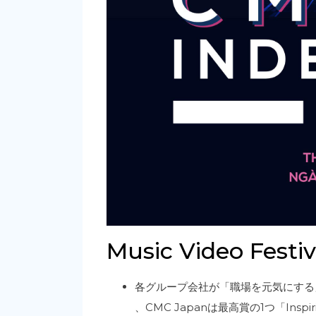
Music Video Festiv
各グループ会社が「職場を元気にする
、CMC Japanは最高賞の1つ「Inspi