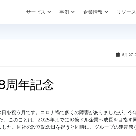
サービス
事例
企業情報
リソース
5月 27, 
28周年記念
念日を祝う月です。コロナ禍で多くの障害がありましたが、今
た。このことは、2025年までに10億ドル企業へ成長を目指す
ました。同社の設立記念日を祝うと同時に、グループの連帯感
。