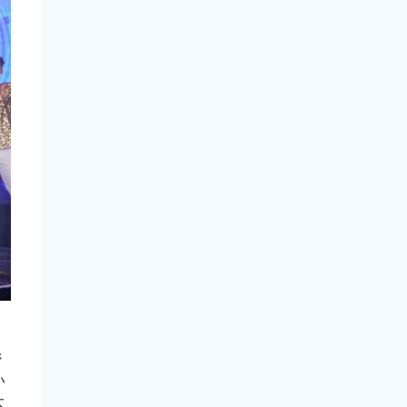
ジ
い
大