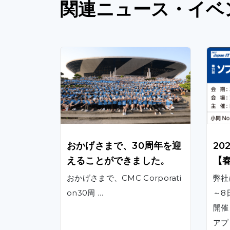
関連
ニュース
・イベ
おかげさまで、30周年を迎
20
えることができました。
【
おかげさまで、CMC Corporati
弊社
on30周 …
～8
開催
アプ