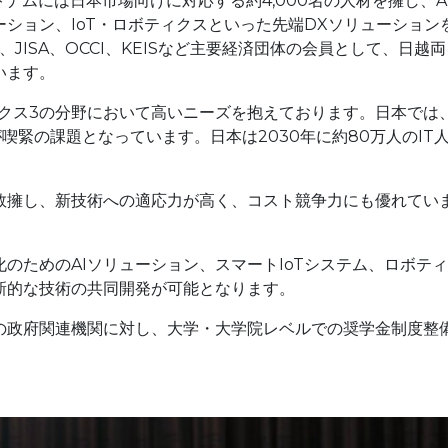
ナムには日本市場向けに対応する約4,000名の人材を擁し、A
ション、IoT・ロボティクスといった先端DXソリューション
JISA、OCCI、KEISなど主要経済団体の会員として、日越両
います。
クス3の分野において高いニーズを抱えております。日本では
が喫緊の課題となっています。
日本は2030年に約80万人のIT
数擁し、新技術への適応力が高く、コスト競争力にも優れてい
化のための
AI
ソリューション、スマート
IoT
システム、ロボティ
新的な技術の共同開発が可能となります。
国の政府関連機関に対し、大学・大学院レベルでの奨学金制度整