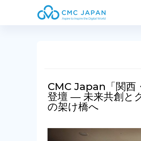
CMC Japan「
登壇 ― 未来共創
の架け橋へ