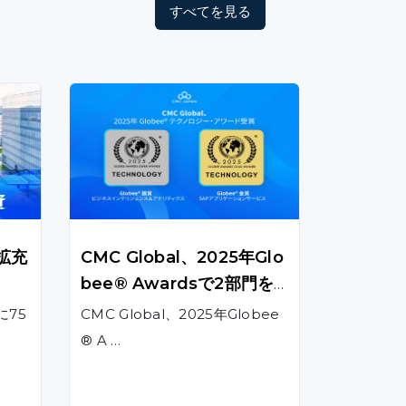
すべてを見る
拡充
CMC Global、2025年Glo
bee® Awardsで2部門を
受賞
に75
CMC Global、2025年Globee
® A …