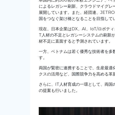
本国内に約500名の常駐エンジニア、ベト
によるレガシー刷新、クラウドマイグレー
展開しています。また、経団連、JETRO、
国をつなぐ架け橋となることを目指して
現在、日本企業は
DX
、
AI
、
IoT/
ロボティ
T
人材の不足とレガシーシステムの刷新
材不足に直面すると予測されています。
一方、ベトナムは若く優秀な技術者を多
す。
両国が緊密に連携することで、生産最適
クスの活用など、国際競争力を高める革
さらに、IT人材育成の一環として、両
の提案も行いました。