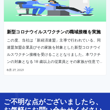
新型コロナウイルスワクチンの職域接種を実施
この度、当社は「新経済連盟」主導で行われている、同
連盟加盟企業及びその家族を対象とした新型コロナウイ
ルスワクチン接種を受けることとなりました。本ワクチ
ンの対象となる 18 歳以上の従業員とその家族が任意で7
月上旬からワクチン接種を開始しています。
8月 27, 2021
ご不明な
点
が
ございましたら、
お気軽に
お問い合わせ
ください