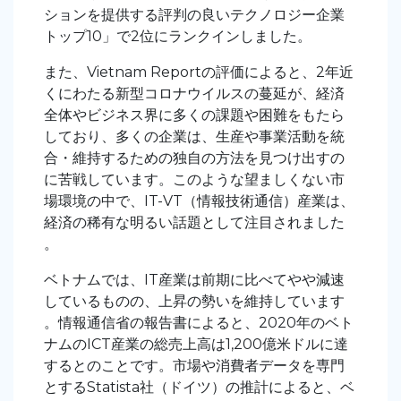
ションを提供する評判の良いテクノロジー企業
トップ10」で2位にランクインしました。
また、Vietnam Reportの評価によると、2年近
くにわたる新型コロナウイルスの蔓延が、経済
全体やビジネス界に多くの課題や困難をもたら
しており、多くの企業は、生産や事業活動を統
合・維持するための独自の方法を見つけ出すの
に苦戦しています。このような望ましくない市
場環境の中で、IT-VT（情報技術通信）産業は、
経済の稀有な明るい話題として注目されました
。
ベトナムでは、IT産業は前期に比べてやや減速
しているものの、上昇の勢いを維持しています
。情報通信省の報告書によると、2020年のベト
ナムのICT産業の総売上高は1,200億米ドルに達
するとのことです。市場や消費者データを専門
とするStatista社（ドイツ）の推計によると、ベ