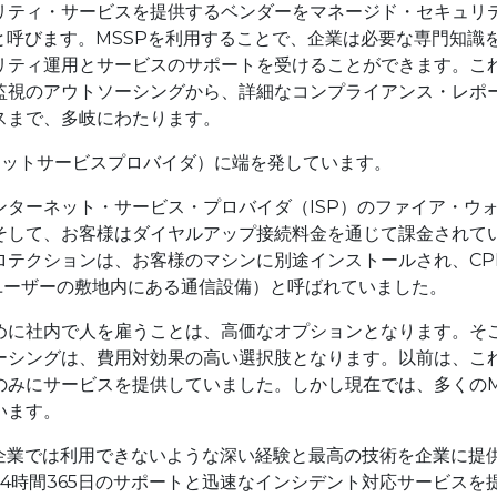
リティ・サービスを提供するベンダーをマネージド・セキュリ
と呼びます。MSSPを利用することで、企業は必要な専門知識
リティ運用とサービスのサポートを受けることができます。こ
監視のアウトソーシングから、詳細なコンプライアンス・レポ
スまで、多岐にわたります。
ーネットサービスプロバイダ）に端を発しています。
ターネット・サービス・プロバイダ（ISP）のファイア・ウ
そして、お客様はダイヤルアップ接続料金を通じて課金されて
ロテクションは、お客様のマシンに別途インストールされ、CP
pment：ユーザーの敷地内にある通信設備）と呼ばれていました。
めに社内で人を雇うことは、高価なオプションとなります。そ
ーシングは、費用対効果の高い選択肢となります。以前は、こ
のみにサービスを提供していました。しかし現在では、多くの
います。
の企業では利用できないような深い経験と最高の技術を企業に提
24時間365日のサポートと迅速なインシデント対応サービスを