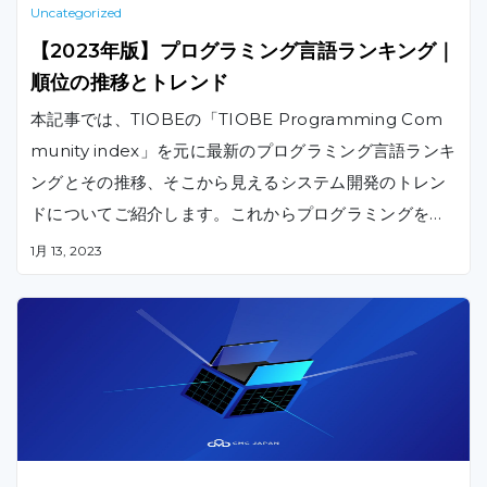
Uncategorized
【2023年版】プログラミング言語ランキング｜
順位の推移とトレンド
本記事では、TIOBEの「TIOBE Programming Com
munity index」を元に最新のプログラミング言語ランキ
ングとその推移、そこから見えるシステム開発のトレン
ドについてご紹介します。これからプログラミングを学
習しようと検討しているが、どの言語を学ぶべきか悩ん
1月 13, 2023
でいる方や、システム・アプリケーション開発言語の動
向を知りたい方、自社のシステム・ソフト開発にどの言
語を採用するべきかを知りたい方向けの内容となってお
ります。