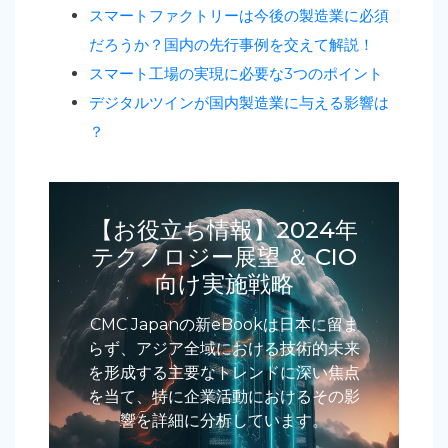
スマートファクトリーは今後の製造業に必須
だろうか？国内の先行事例を交えて解説！
スマート⼯場の実現に必要な3つのポイント
デジタルツインが国内製造業に与える影響は
？
【お役立ち情報】2024年
テクノロジー展望 ＆ CIO
向け実施戦略
CMC Japanの新eBookは日本に留ま
らず、アジア全域における技術的未来
を形成する主要なトレンドに深い焦点
を当て、特に企業活動におけるその影
響を詳細に分析しています。