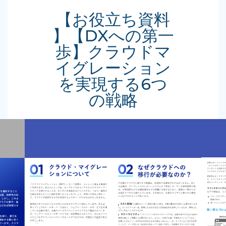
【お役立ち資料
】【DXへの第一
歩】クラウドマ
イグレーション
を実現する6つ
の戦略