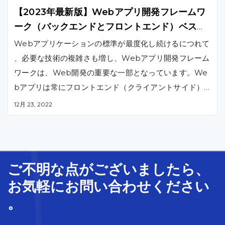
【2023年最新版】Webアプリ開発フレームワ
ーク（バックエンドとフロントエンド）ベスト1
0
Webアプリケーションの標準が最度化し続けるにつれて
、必要な技術の複雑さも増し、Webアプリ開発フレーム
ワークは、Web開発の重要な一部となっています。We
bアプリは常にフロントエンド（クライアントサイド）
とバックエンド（サーバーサイド）の両面を持っている
12月 23, 2022
ので、この記事では、あなたにバックエンドとフロント
エンドの両方の開発フレームワークのリストを提供しま
す。
ご不明な
点
が
ございましたら、
お気軽に
お問い合わせ
ください
。