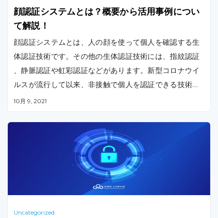
顔認証システムとは？概要から活用事例につい
て解説！
顔認証システムとは、人の顔を使って個人を確認する生
体認証技術です。その他の生体認証技術には、指紋認証
、静脈認証や虹彩認証などがあります。新型コロナウイ
ルスが流行して以来、非接触で個人を認証できる技術と
して、近年注目度がさらに上がっています。
10月 9, 2021
Uncategorized