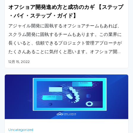
オフショア開発進め方と成功のカギ 【ステップ
・バイ・ステップ・ガイド】
アジャイル開発に固執するオフショアチームもあれば、
スクラム開発に固執するチームもあります。この業界に
長くいると、信頼できるプロジェクト管理アプローチが
たくさんあることに気付くと思います。オフショア開発
の進め方の流れに含まれるものは次のとおりです。
12月 15, 2022
Uncategorized