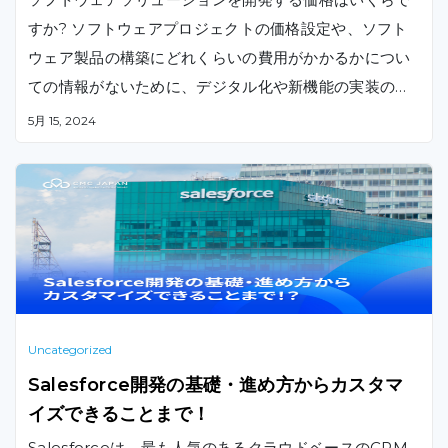
すか? ソフトウェアプロジェクトの価格設定や、ソフト
ウェア製品の構築にどれくらいの費用がかかるかについ
ての情報がないために、デジタル化や新機能の実装の開
始を遅らせたことはありますか。 何処を探せば業界標準
5月 15, 2024
とベストプラクティスが見つかるのかがわかったので、
ソフトウェアの開発にかかる費用を見積もることができ
ます。
Uncategorized
Salesforce開発の基礎・進め方からカスタマ
イズできることまで！
Salesforceは、最も人気のあるクラウドベースのCRM