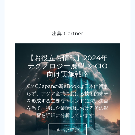
出典: Gartner
【お役立ち情報】2024年
テクノロジー展望 ＆ CIO
向け実施戦略
CMC Japanの新eBookは日本に留ま
らず、アジア全域における技術的未来
を形成する主要なトレンドに深い焦点
を当て、特に企業活動におけるその影
響を詳細に分析しています。
もっと読む