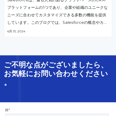
プラットフォームの1つであり、企業や組織のユニークな
ニーズに合わせてカスタマイズできる多数の機能を提供
しています。このブログでは、Salesforceの概念やカス
タマイズできるもの、開発の進め方について紹介します
6月 13, 2024
。経験豊富な開発者からプラットフォームに新規参入し
た方まで、本記事は貴重な知見とコツを提供し、Salesf
orce開発の経験を最適化するためのヒントを提供します
。
ご不明な
点
が
ございましたら、
お気軽に
お問い合わせ
ください
。