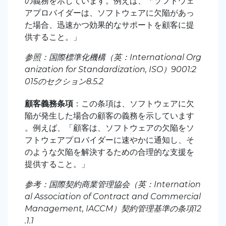
の義務を示しています。例えば、「ソフトウェ
アプロバイダーは、ソフトウェアに欠陥があっ
た場合、迅速かつ効果的なサポートを顧客に提
供すること。」
参照：国際標準化機構（英：International Org
anization for Standardization, ISO）9001:2
015のセクション8.5.2
顧客義務条項
：この条項は、ソフトウェアに欠
陥が発生した場合の顧客の義務を示しています
。例えば、「顧客は、ソフトウェアの欠陥をソ
フトウェアプロバイダーに速やかに通知し、そ
のような欠陥を解決するための合理的な支援を
提供すること。」
参考：国際契約商業管理協会（英：Internation
al Association of Contract and Commercial
Management, IACCM）契約管理基準の条項12
.1.1