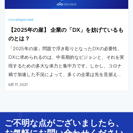
Uncategorized
【2025年の崖】 企業の「DX」を妨げているも
のとは？
「2025年の崖」問題で浮き彫りとなったDXの必要性。
DXに求められるのは、中長期的なビジョンと、それを実
現するための多大な体力と集中力です。しかし、コロナ
禍で加速した不況によって、多くの企業は先を見据えた
イノベーションに取り組むことが、さらに困難になった
6月 17, 2021
のではないでしょうか。
ご不明な
点
が
ございましたら、
お気軽に
お問い合わせ
ください