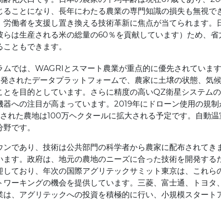
生じることになり、長年にわたる農業の専門知識の損失も無視で
、労働者を支援し置き換える技術革新に焦点が当てられます。
彼らは生産される米の総量の60％を貢献しています）ため、省
ることもできます。
ムでは、WAGRIとスマート農業が重点的に優先されていま
開発されたデータプラットフォームで、農家に土壌の状態、気
ことを目的としています。さらに精度の高いQZ衛星システムの
器への注目が高まっています。2019年にドローン使用の規制
認された農地は100万ヘクタールに拡大される予定です。自動温
分野です。
ウンであり、技術は公共部門の科学者から農家に配布されてき
います。政府は、地元の農地のニーズに合った技術を開発する
迎しており、年次の国際アグリテックサミット東京は、これら
トワーキングの機会を提供しています。三菱、富士通、トヨタ
業は、アグリテックへの投資を積極的に行い、小規模スタート