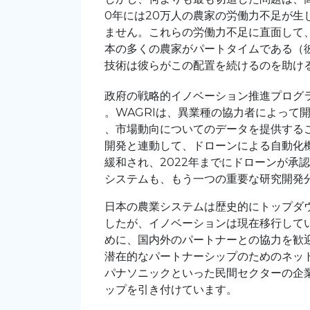
0年には20万人の農家の労働力不足が
ません。これらの労働力不足に直面して
本の多くの農家がパートタイムである（
技術は彼らがこの配置を続けるのを助け
政府の戦略的イノベーション推進プログラ
。WAGRIは、異業種の協力者によって
、市場動向についてのデータを提供する
開発と連動して、ドローンによる自動化機
緩和され、2022年までにドローンが承
システムも、もう一つの重要な研究開発
日本の農業システムは歴史的にトップダ
したが、イノベーションは現在移行して
めに、国内外のパートナーとの協力を歓
潜在的なパートナーシップのためのネッ
パナソニックといった民間セクターの企
ップを引き付けています。