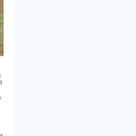
ま
用
を
、