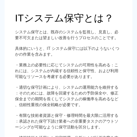
ITシステム保守とは？
システム保守とは、既存のシステムを監視し、見直し、必
要不可欠または望ましい改善を行うプロセスのことです。
具体的にいうと、IT システム保守には以下のようないくつ
かの作業を含みます。
・業務上の必要性に応じてシステムの可用性を高める：こ
れには、システムが内蔵する信頼性と保守性、および利用
可能なリソースを考慮する必要があります。
・適切な保守計画により、システムの運用能力を維持する
：そのためには、故障を回避するための予防保全や、修正
保全までの期間を長くしてシステムの稼働率を高めるなど
、信頼性重視の保全戦略が必要です。
・有限な技術者資源と保守・修理時間を最大限に活用する
：承認された保守下請け業者への非重要タスクのアウトソ
ーシングが可能なように保守活動を区分します。