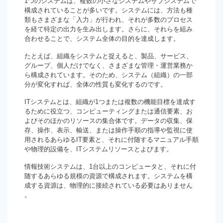
1つのシステムは、複数の小さなシステムやサブシステムで
構成されていることが多いです。システムには、方法も種
類もさまざまな「入力」が行われ、それが多数のプロセス
を経て特定の出力を生み出します。さらに、それらを組み
合わせることで、システム全体の目的を達成します。
たとえば、組織をシステムと捉えると、製品、サービス、
グループ、個人だけでなく、さまざまな管理・運営業務か
ら構成されています。そのため、システム（組織）の一部
分が変化すれば、全体の性質も変化するのです。
ITシステムとは、組織が1つまたは複数の機能目標を達成す
るために役立つ、コンピューティングまたは通信要素、お
よびそのほかのリソースの集合体です。データの収集、保
存、操作、表示、輸送、または操作手順の指導や監視に使
用されるあらゆるIT要素と、それに付随するマニュアル手順
や物理的設備を、ITシステムリソースとよびます。
情報技術システムは、1台以上のコンピュータと、それに付
随するあらゆる規模の資源で構成されます。システムを構
成する資源は、物理的に接続されている必要はありません
。