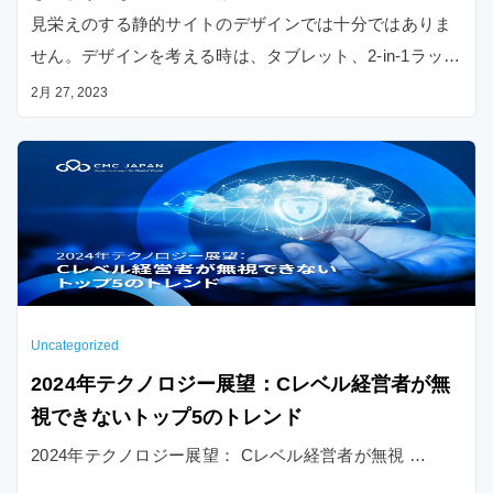
見栄えのする静的サイトのデザインでは十分ではありま
せん。デザインを考える時は、タブレット、2-in-1ラップ
トップ及び画面サイズの異なる様々なスマートフォンモ
2月 27, 2023
デルも考慮する必要があります。レスポンシブWebデザ
インを導入することで、携帯電話、ラップトップ、タブ
レットやデスクトップなど、あらゆるデバイスにおいて
サイトを最適に表示させることができます。本記事では
、Webレスポンシブの概念やレスポンシブWebデザイン
の作り方について解説します。
Uncategorized
2024年テクノロジー展望：Cレベル経営者が無
視できないトップ5のトレンド
2024年テクノロジー展望： Cレベル経営者が無視 …