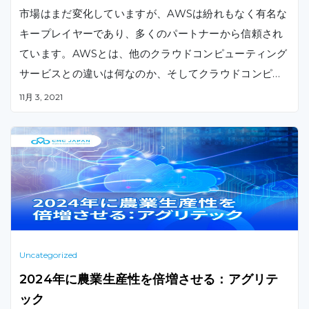
市場はまだ変化していますが、AWSは紛れもなく有名な
キープレイヤーであり、多くのパートナーから信頼され
ています。AWSとは、他のクラウドコンピューティング
サービスとの違いは何なのか、そしてクラウドコンピュ
ーティングとは何なのか。この技術を理解することで、
11月 3, 2021
将来のDX計画のための有意義なアイデアを獲得すること
ができます。
Uncategorized
2024年に農業生産性を倍増させる：アグリテ
ック