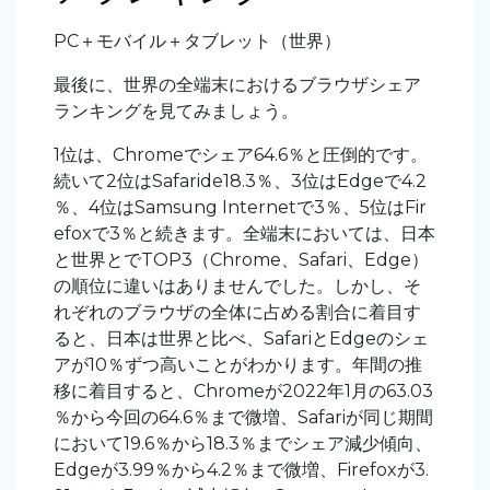
PC＋モバイル＋タブレット（世界）
最後に、世界の全端末におけるブラウザシェア
ランキングを見てみましょう。
1位は、Chromeでシェア64.6％と圧倒的です。
続いて2位はSafaride18.3％、3位はEdgeで4.2
％、4位はSamsung Internetで3％、5位はFir
efoxで3％と続きます。全端末においては、日本
と世界とでTOP3（Chrome、Safari、Edge）
の順位に違いはありませんでした。しかし、そ
れぞれのブラウザの全体に占める割合に着目す
ると、日本は世界と比べ、SafariとEdgeのシェ
アが10％ずつ高いことがわかります。年間の推
移に着目すると、Chromeが2022年1月の63.03
％から今回の64.6％まで微増、Safariが同じ期間
において19.6％から18.3％までシェア減少傾向、
Edgeが3.99％から4.2％まで微増、Firefoxが3.