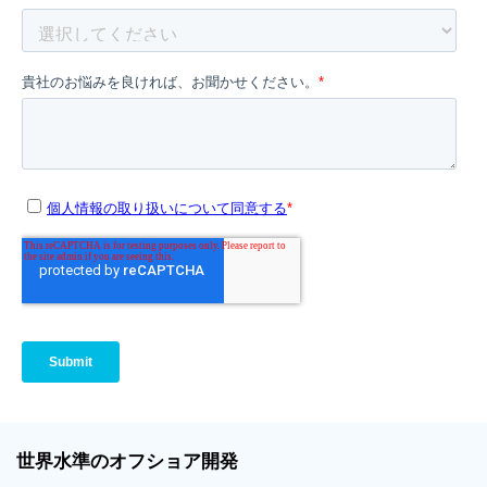
世界
水準
のオフショア
開発