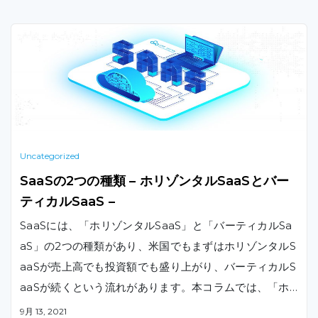
Uncategorized
SaaSの2つの種類 – ホリゾンタルSaaSとバー
ティカルSaaS –
SaaSには、「ホリゾンタルSaaS」と「バーティカルSa
aS」の2つの種類があり、米国でもまずはホリゾンタルS
aaSが売上高でも投資額でも盛り上がり、バーティカルS
aaSが続くという流れがあります。本コラムでは、「ホ
リゾンタルSaaS」と「バーティカルSaaS」の違いやそ
9月 13, 2021