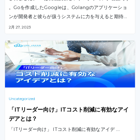
。Goを作成したGoogleは、Golangのアプリケーショ
ンが開発者と彼らが扱うシステムに力を与えると期待し
ていました。本記事においては、Go言語とは何か、そし
2月 27, 2023
てどこで使用されているかをご紹介いたします。
Uncategorized
「ITリーダー向け」ITコスト削減に有効なアイ
デアとは？
「ITリーダー向け」 ITコスト削減に有効なアイデ …