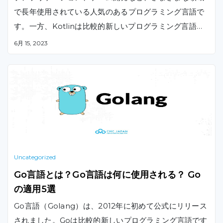
で長年使用されている人気のあるプログラミング言語で
す。一方、Kotlinは比較的新しいプログラミング言語で
あり、近年人気を獲得しています。この記事では、Kotli
6月 15, 2023
nとJavaの違いについて説明します。
Uncategorized
Go言語とは？Go言語は何に使用される？ Go
の適用5選
Go言語（Golang）は、2012年に初めて公式にリリース
されました。Goは比較的新しいプログラミング言語です