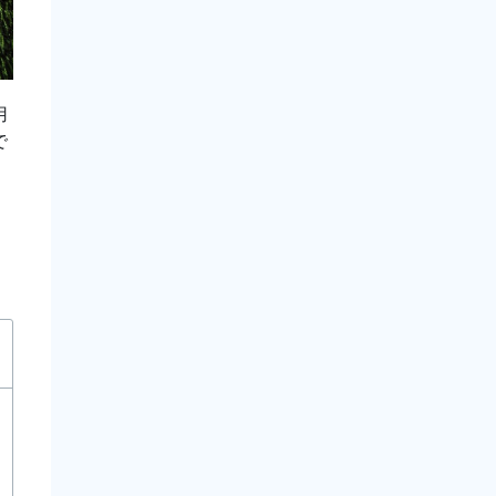
用
で
」