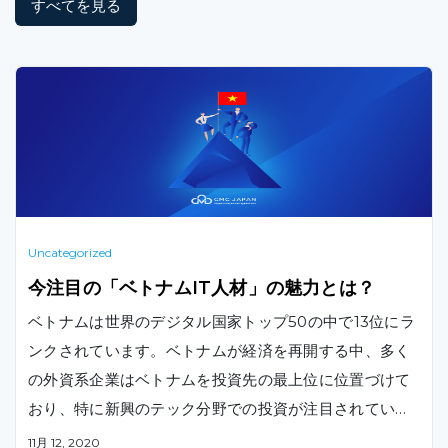
すべてを見る
Uncategorized
今注目の「ベトナムIT人材」の魅力とは？
ベトナムは世界のデジタル国家トップ50の中で13位にラ
ンクされています。ベトナムが経済を再開する中、多く
の外資系企業はベトナムを投資先の最上位に位置づけて
おり、特に新興のテック分野での投資が注目されていま
す。ここでは、ベトナムのIT人材が今後さらに注目され
11月 12, 2020