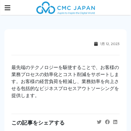
1月 12, 2023
最先端
の
テクノロジーを
駆使
する
こと
で、
お客様
の
業務
プロセス
の
効率化
と
コスト
削減を
サポート
しま
す。
お客様
の
経営
負荷を
軽減し、
業務
効率を
向上
さ
せる
包括的な
ビジネス
プロセス
アウトソーシングを
提供
します。
この記事をシェアする