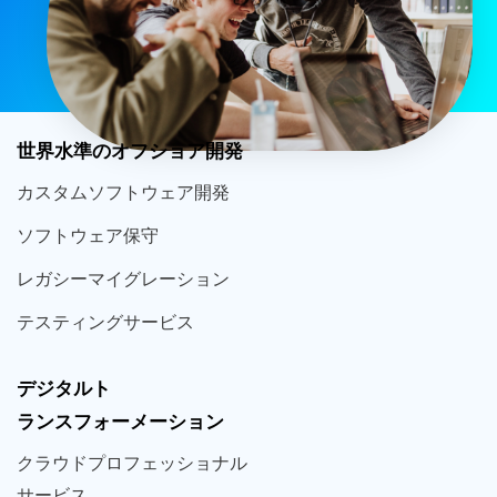
世界
水準
のオフショア
開発
カスタム
ソフトウェア
開発
ソフト
ウェア
保守
レガシー
マイグレーション
テスティング
サービス
デジタルト
ランスフォーメーション
クラウド
プロフェッショナル
サービス