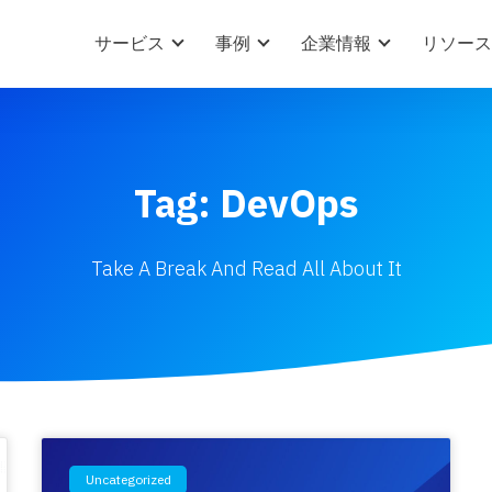
サービス
事例
企業情報
リソース
Tag: DevOps
Take A Break And Read All About It
Uncategorized