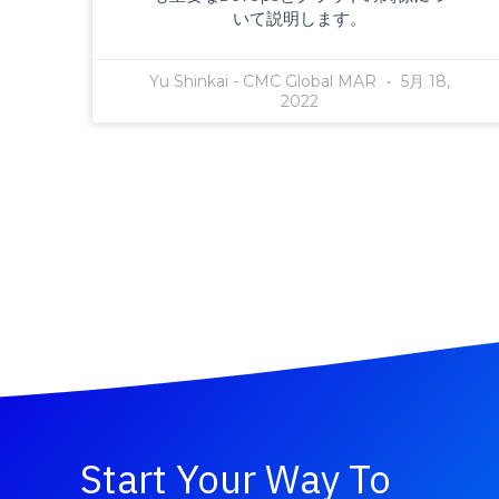
いて説明します。
Yu Shinkai - CMC Global MAR
5月 18,
2022
Start Your Way To