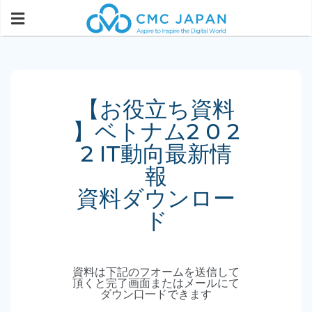
【お役立ち資料
4月 15, 2022
】ベトナム2 0 2
2 IT動向最新情
報
資料ダウンロー
ド
資料は下記のフオームを送信して
頂くと完了画面またはメールにて
ダウン口一ドできます