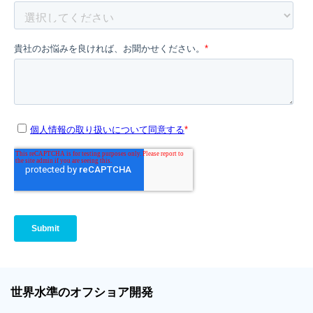
世界
水準
のオフショア
開発