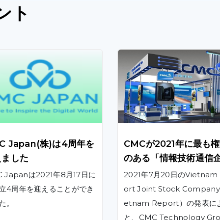
ント
C Japan(株)は4周年を
CMCが2021年に最も
えました
のある「情報技術通信
」のトップ5にランクイ
 Japanは2021年8月17日に
2021年7月20日のVietnam
立4周年を迎えることができ
ort Joint Stock Compan
た。
etnam Report）の発表
と、CMC Technology Gr