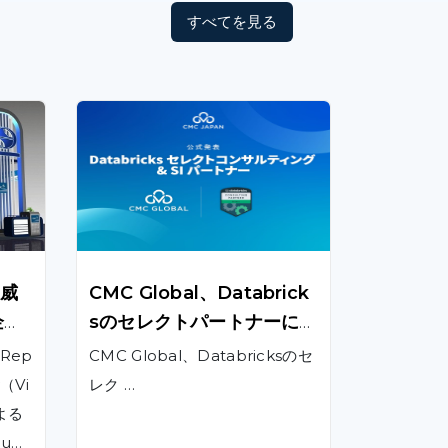
すべてを見る
権威
CMC Global、Databrick
企業
sのセレクトパートナーに認
ン
定
 Rep
CMC Global、Databricksのセ
y（Vi
レク …
による
oup