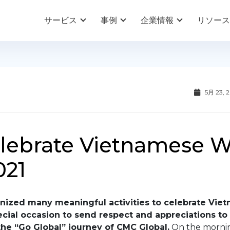
サービス
事例
企業情報
リソース
5月 23, 
lebrate Vietnamese 
021
nized many meaningful activities to celebrate Viet
cial occasion to send respect and appreciations to
the “Go Global” journey of CMC Global.
On the morni