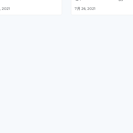
は、2021年に最も権威のあ
, 2021
7月 26, 2021
トナムの情報技術-通信企業1
のリストでトップ5にランク
しました。