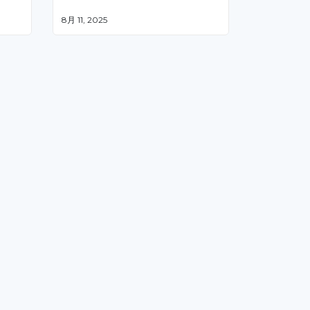
るベ
8月 11, 2025
0社
イン