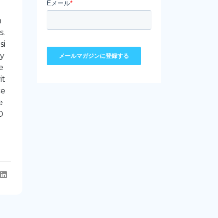
m
s.
si
My
e
it
ce
e
O