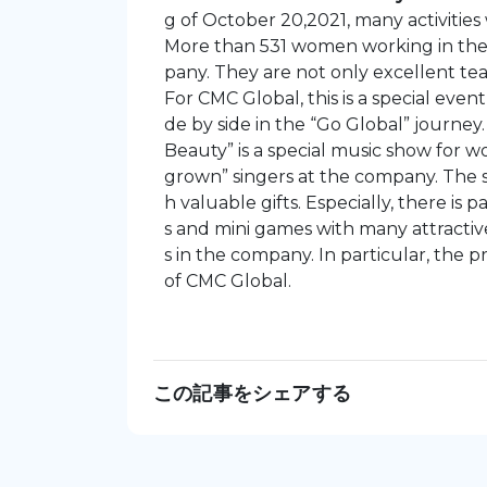
g of October 20,2021, many activitie
More than 531 women working in the 
pany. They are not only excellent tea
For CMC Global, this is a special eve
de by side in the “Go Global” journey
Beauty” is a special music show for 
grown” singers at the company. The
h valuable gifts. Especially, there i
s and mini games with many attractive
s in the company. In particular, the
of CMC Global.
この記事をシェアする