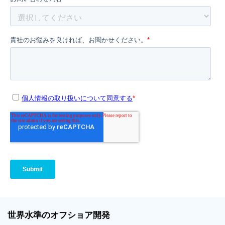
世界
水準
のオフショア
開発