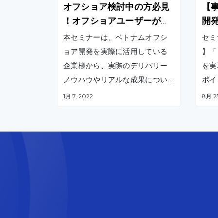
オフショア検討中の方必見
【
！オフショアユーザーが語
開
る、ベトナムオフショア活
？
本セミナーは、ベトナムオフシ
セミ
用戦略とは？
ョア開発を実際に活用している
】「
企業様から、実際のデリバリー
を実
ノウハウやリアルな成果につい
ポイ
てお伝えしています。 オフショ
by 
1月 7, 2022
8月 25
ア開発を初めて活用もしくは切
り替えを検討されている企業様
に役立つ情報が詰まっているの
で、ぜひご覧ください。