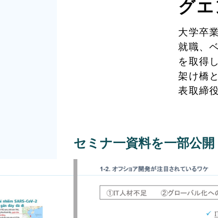
グエ
大学卒業
就職、
を取得
架け橋と
表取締
セミナ一資料を一部公開