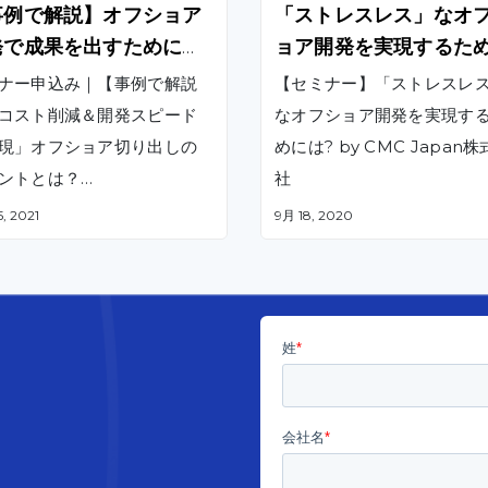
事例で解説】オフショア
「ストレスレス」なオ
発で成果を出すためには
ョア開発を実現するた
は?
ナー申込み｜【事例で解説
【セミナー】「ストレスレ
コスト削減＆開発スピード
なオフショア開発を実現す
現」オフショア切り出しの
めには? by CMC Japan
ントとは？
社
CMC Japan株式会社
, 2021
9月 18, 2020