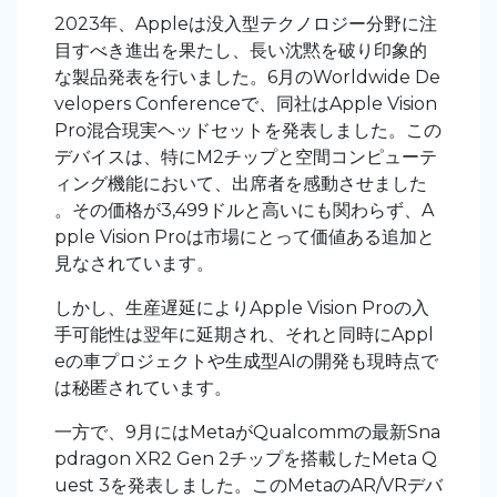
2023年、Appleは没入型テクノロジー分野に注
目すべき進出を果たし、長い沈黙を破り印象的
な製品発表を行いました。6月のWorldwide De
velopers Conferenceで、同社はApple Vision
Pro混合現実ヘッドセットを発表しました。この
デバイスは、特にM2チップと空間コンピューテ
ィング機能において、出席者を感動させました
。その価格が3,499ドルと高いにも関わらず、A
pple Vision Proは市場にとって価値ある追加と
見なされています。
しかし、生産遅延によりApple Vision Proの入
手可能性は翌年に延期され、それと同時にAppl
eの車プロジェクトや生成型AIの開発も現時点で
は秘匿されています。
一方で、9月にはMetaがQualcommの最新Sna
pdragon XR2 Gen 2チップを搭載したMeta Q
uest 3を発表しました。このMetaのAR/VRデバ