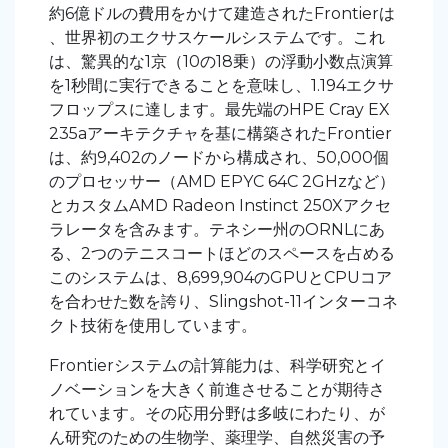
約6億ドルの費用をかけて建造されたFrontierは
、世界初のエクサスケールシステムです。これ
は、驚異的な1京（10の18乗）の浮動小数点演算
を1秒間に実行できることを意味し、1.194エクサ
フロップスに達します。最先端のHPE Cray EX
235aアーキテクチャを基に構築されたFrontier
は、約9,402のノードから構成され、50,000個
のプロセッサー（AMD EPYC 64C 2GHzなど）
とカスタムAMD Radeon Instinct 250Xアクセ
ラレータを含みます。テネシー州のORNLにあ
る、2つのテニスコートほどのスペースを占める
このシステムは、8,699,904のGPUとCPUコア
を合わせた数を誇り、Slingshot-11インターコネ
クト技術を使用しています。
Frontierシステムの計算能力は、科学研究とイ
ノベーションを大きく前進させることが期待さ
れています。その応用分野は多岐にわたり、が
ん研究のための生物学、薬理学、自然災害の予