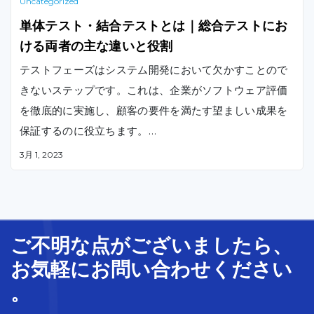
Uncategorized
単体テスト・結合テストとは｜総合テストにお
ける両者の主な違いと役割
テストフェーズはシステム開発において欠かすことので
きないステップです。これは、企業がソフトウェア評価
を徹底的に実施し、顧客の要件を満たす望ましい成果を
保証するのに役立ちます。
テストの設計時間を短縮し、開発者がシステムテストを
3月 1, 2023
より包括的に把握できるようにするために、「テストピ
ラミッド」と呼ばれる信頼性の高いテストフレームワー
クが、Mike Cohnによって2009年に導入されました。
ピラミッドは、単体テスト、結合テスト、およびエンド
ご不明な
点
が
ございましたら、
ツーエンドテストの3つのレベルに分かれています。この
お気軽に
お問い合わせ
ください
テストフレームワークの最新版には、さらにいくつかの
。
レベルが追加されていますが、結合テストと単体テスト
が一番下の2つの基本的なクラスターであることに変わり