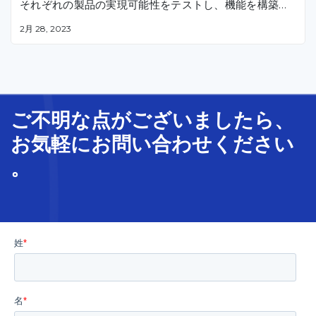
それぞれの製品の実現可能性をテストし、機能を構築し
てきたことです。MVPの開発を通じて、これらのアプリ
2月 28, 2023
本記事においては、MVPの定義、MVPを選択する主な
はユーザーテストのデータやフィードバックに基づき、
メリット、MVP開発のプロセスについて紹介いたします
時間をかけて徐々に進化していきました。
。
ご不明な
点
が
ございましたら、
お気軽に
お問い合わせ
ください
。