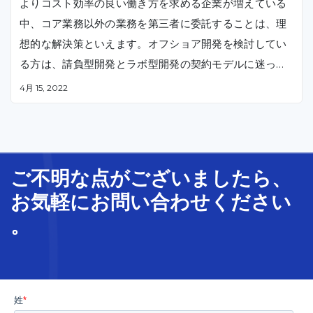
介！
よりコスト効率の良い働き方を求める企業が増えている
中、コア業務以外の業務を第三者に委託することは、理
想的な解決策といえます。オフショア開発を検討してい
る方は、請負型開発とラボ型開発の契約モデルに迷って
いるかもしれません。本記事で、請負型開発とラボ型開
4月 15, 2022
発の使い分け、メリット・デメリットを紹介させていた
だきます。
ご不明な
点
が
ございましたら、
お気軽に
お問い合わせ
ください
。