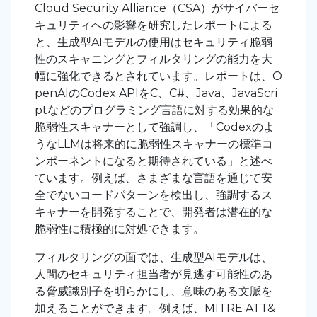
Cloud Security Alliance（CSA）がサイバーセ
キュリティへの影響を研究したレポートによる
と、生成型AIモデルの使用はセキュリティ脆弱
性のスキャニングとフィルタリングの能力を大
幅に強化できるとされています。レポートは、O
penAIのCodex APIをC、C#、Java、JavaScri
ptなどのプログラミング言語に対する効果的な
脆弱性スキャナーとして強調し、「Codexのよ
うなLLMは将来的に脆弱性スキャナーの標準コ
ンポーネントになると期待されている」と述べ
ています。例えば、さまざまな言語を通じて安
全でないコードパターンを検出し、強調するス
キャナーを開発することで、開発者は潜在的な
脆弱性に積極的に対処できます。
フィルタリングの面では、生成型AIモデルは、
人間のセキュリティ担当者が見逃す可能性のあ
る脅威識別子を明らかにし、意味のある文脈を
加えることができます。例えば、MITRE ATT&