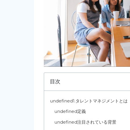
目次
undefined
1.タレントマネジメントとは
undefined
定義
undefined
注目されている背景