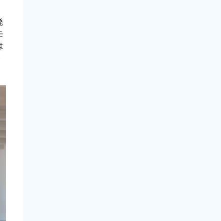
発
モ
は
い