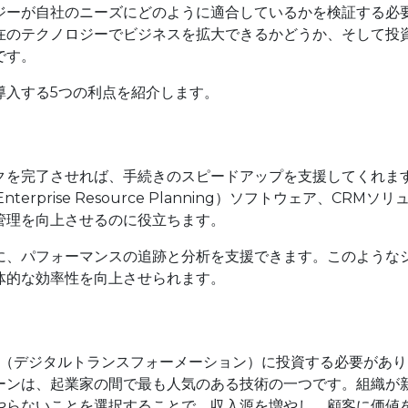
ジーが自社のニーズにどのように適合しているかを検証する必
在のテクノロジーでビジネスを拡大できるかどうか、そして投
です。
導入する5つの利点を紹介します。
クを完了させれば、手続きのスピードアップを支援してくれま
prise Resource Planning）ソフトウェア、CRMソリ
管理を向上させるのに役立ちます。
に、パフォーマンスの追跡と分析を支援できます。このような
体的な効率性を向上させられます。
X（デジタルトランスフォーメーション）に投資する必要があり
ェーンは、起業家の間で最も人気のある技術の一つです。組織が
やらないことを選択することで、収入源を増やし、顧客に価値