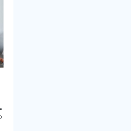
。
デ
の