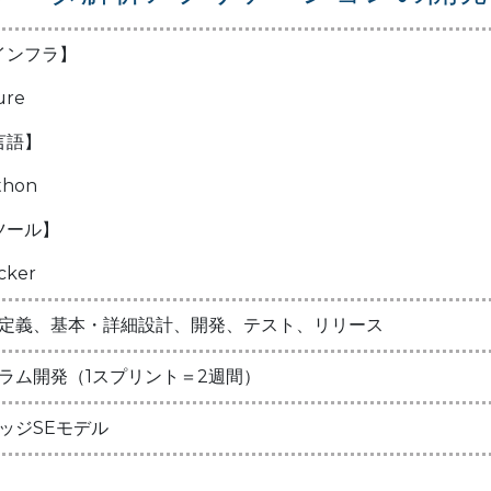
インフラ】
ure
言語】
thon
ツール】
cker
定義、基本・詳細設計、開発、テスト、リリース
ラム開発（1スプリント＝2週間）
ッジSEモデル