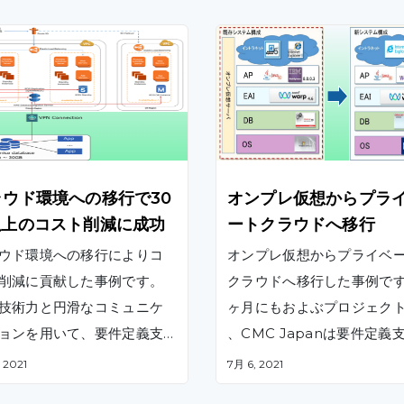
ラウド環境への移行で30
オンプレ仮想からプラ
以上のコスト削減に成功
ートクラウドへ移行
ウド環境への移行によりコ
オンプレ仮想からプライベ
削減に貢献した事例です。
クラウドへ移行した事例です
技術力と円滑なコミュニケ
ヶ月にもおよぶプロジェク
ョンを用いて、要件定義支
、CMC Japanは要件定義
設計、実装、UT、IT、ST、
設計支援、実装、UT、CT
 2021
7月 6, 2021
支援、運用の各フェーズに
支援の各フェーズに対応し