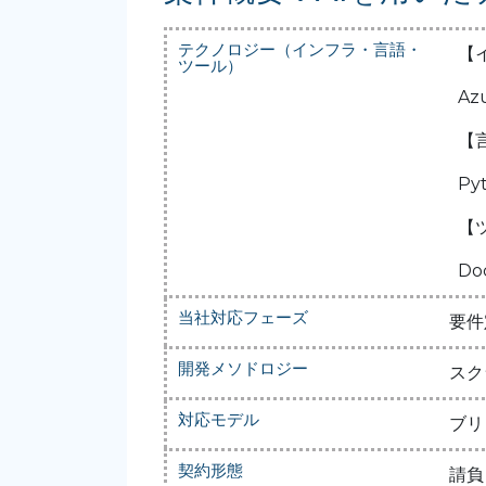
テクノロジー（インフラ・言語・
【
ツール）
Az
【
Py
【
Do
当社対応フェーズ
要件
開発メソドロジー
スク
対応モデル
ブリ
契約形態
請負