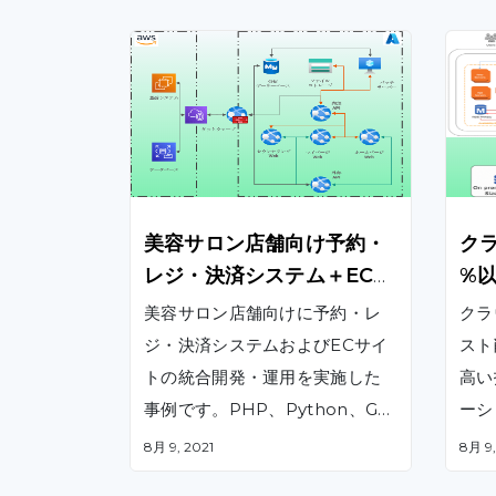
美容サロン店舗向け予約・
ク
レジ・決済システム＋ECサ
%
イトの統合開発・運用​
美容サロン店舗向けに予約・レ
クラ
ジ・決済システムおよびECサイ
スト
トの統合開発・運用を実施した
高い
事例です。PHP、Python、GA
ーシ
S、Azure、AWSなどを用いた
援、
8月 9, 2021
8月 9,
スクラム開発により、要件定義
受入