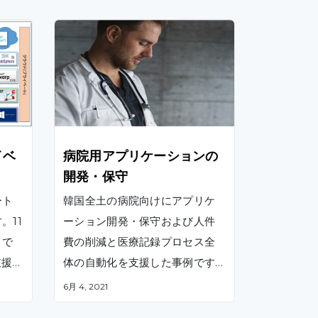
イベ
病院用アプリケーションの
開発・保守
ート
韓国全土の病院向けにアプリケ
。11
ーション開発・保守および人件
トで
費の削減と医療記録プロセス全
支援、
体の自動化を支援した事例です
、受入
。CMC Global（ベトナムオフ
6月 4, 2021
、既
ショア開発拠点）は、ラボ契約