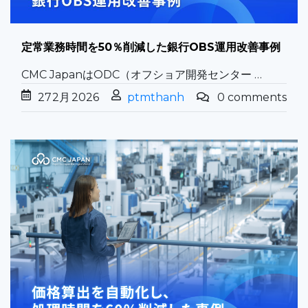
定常業務時間を50％削減した銀行OBS運用改善事例
CMC JapanはODC（オフショア開発センター …
27
2月
2026
ptmthanh
0 comments