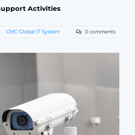
upport Activities
CMC Global IT System
0 comments