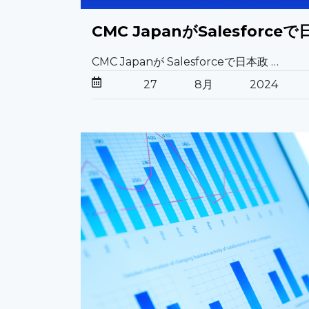
CMC JapanがSalesfo
CMC Japanが Salesforceで日本政 …
27
8月
2024