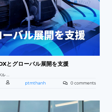
務DXとグローバル展開を支援
ル …
ptmthanh
0 comments