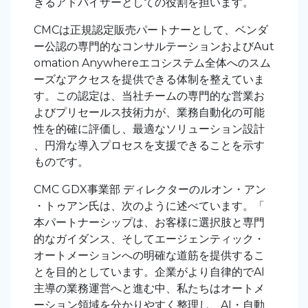
きるアドバイザーとしての役割を担います。
CMCは正規認定販売パートナーとして、ベンダ
ー公認の専門的なコンサルテーションおよびAut
omation Anywhereエコシステム全体へのスム
ーズなアクセスを提供できる体制を整えていま
す。この認定は、当社チームの専門的な営業お
よびプリセールス技術力が、業務自動化の可能
性を的確に評価し、最適なソリューション設計
、円滑な導入プロセスを支援できることを示す
ものです。
CMC GDX事業部 ディレクターのルオン・アン
・トゥアン氏は、次のように述べています。
「
本パートナーシップは、お客様に選択肢と専門
的なガイダンス、そしてエージェンティック・
オートメーションへの明確な道筋を提供するこ
とを目的としています。企業がより自律的でAI
主導の業務運営へと進む中、私たちはオートメ
ーション領域を分かりやすく整理し、AI・自動