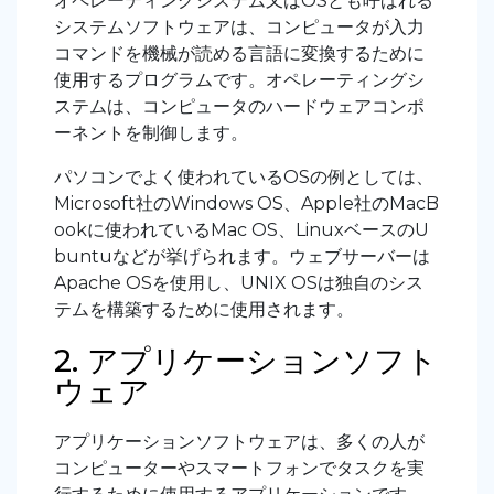
オペレーティングシステム又は
OS
とも呼ばれる
システムソフトウェアは、コンピュータが入力
コマンドを機械が読める言語に変換するために
使用するプログラムです。オペレーティングシ
ステムは、コンピュータのハードウェアコンポ
ーネントを制御します。
パソコンでよく使われている
OS
の例としては、
Microsoft
社の
Windows OS
、
Apple
社の
MacB
ook
に使われている
Mac OS
、
Linux
ベースの
U
buntu
などが挙げられます。ウェブサーバーは
Apache OS
を使用し、
UNIX OS
は独自のシス
テムを構築するために使用されます。
2. アプリケーションソフト
ウェア
アプリケーションソフトウェアは、多くの人が
コンピューターやスマートフォンでタスクを実