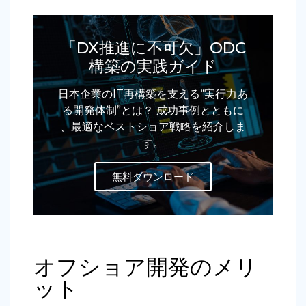
「DX推進に不可欠」ODC
構築の実践ガイド
日本企業のIT再構築を支える“実行力あ
る開発体制”とは？ 成功事例とともに
、最適なベストショア戦略を紹介しま
す。
無料ダウンロード
オフショア開発のメリ
ット