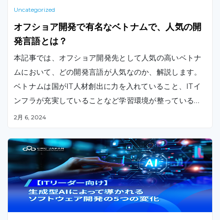
Uncategorized
オフショア開発で有名なベトナムで、人気の開
発言語とは？
本記事では、オフショア開発先として人気の高いベトナ
ムにおいて、どの開発言語が人気なのか、解説します。
ベトナムは国がIT人材創出に力を入れていること、ITイ
ンフラが充実していることなど学習環境が整っているた
め、立身出世に役立つプログラミング技能を積極的に学
2月 6, 2024
ぶ若いベトナム人はこれからもどんどん増えていくこと
でしょう。