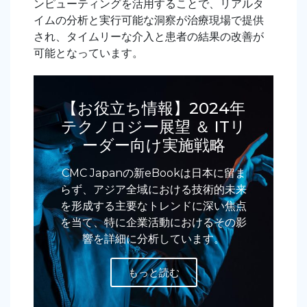
ンピューティングを活用することで、リアルタ
イムの分析と実行可能な洞察が治療現場で提供
され、タイムリーな介入と患者の結果の改善が
可能となっています。
【お役立ち情報】2024年
テクノロジー展望 ＆ ITリ
ーダー向け実施戦略
CMC Japanの新eBookは日本に留ま
らず、アジア全域における技術的未来
を形成する主要なトレンドに深い焦点
を当て、特に企業活動におけるその影
響を詳細に分析しています。
もっと読む