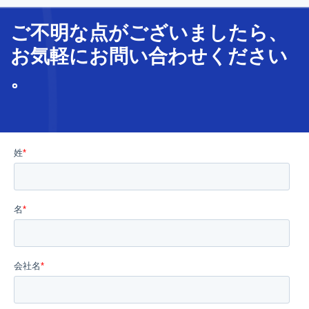
ピラミッドは、単体テスト、結合テスト、およびエンド
ご不明な
点
が
ございましたら、
ツーエンドテストの3つのレベルに分かれています。この
お気軽に
お問い合わせ
ください
テストフレームワークの最新版には、さらにいくつかの
。
レベルが追加されていますが、結合テストと単体テスト
が一番下の2つの基本的なクラスターであることに変わり
はありません。本記事では、これら2つのテストの、それ
ぞれの特徴と役割をご紹介します。