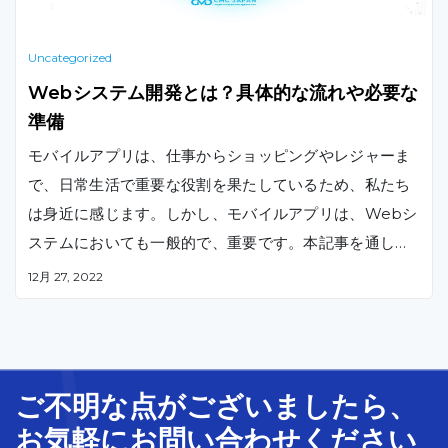
Uncategorized
Webシステム開発とは？具体的な流れや必要な
準備
モバイルアプリは、仕事からショッピングやレジャーま
で、日常生活で重要な役割を果たしているため、私たち
は身近に感じます。しかし、モバイルアプリは、Webシ
ステムにおいても一般的で、重要です。本記事を通して
、Webシステム開発とは何か、それが自分のビジネスに
12月 27, 2022
適しているかどうか、Webアプリ開発の始め方について
理解していただければ幸いです。
ご不明な
点
が
ございましたら、
お気軽に
お問い合わせ
ください