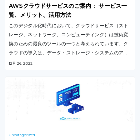
AWSクラウドサービスのご案内： サービス一
覧、メリット、活用方法
このデジタル化時代において、クラウドサービス（スト
レージ、ネットワーク、コンピューティング）は技術変
換のための最良のツールの一つと考えられています。ク
ラウドの導入は、データ・ストレージ・システムのアッ
プグレードにおけるブレークスルーと見なされ、専門家
12月 26, 2022
は複雑で非構造化データを整理・分析し、情報に基づい
た意思決定を迅速に行うことができるようになります。
機械学習、推論プログラミング、情報サンプリングとそ
の他の技術の効率化により、データの解釈・解読が可能
になり、企業にとって最適なソリューションの特定・推
論・提供を支援します。
Uncategorized