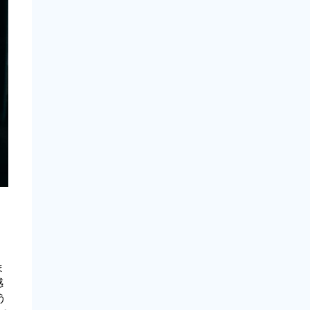
ま
感
う