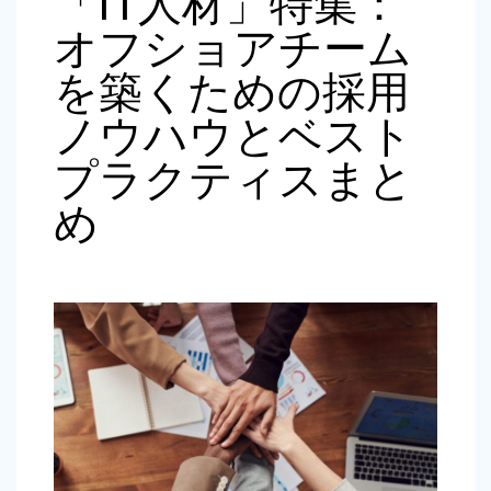
「IT人材」特集：
オフショアチーム
を築くための採用
ノウハウとベスト
プラクティスまと
め